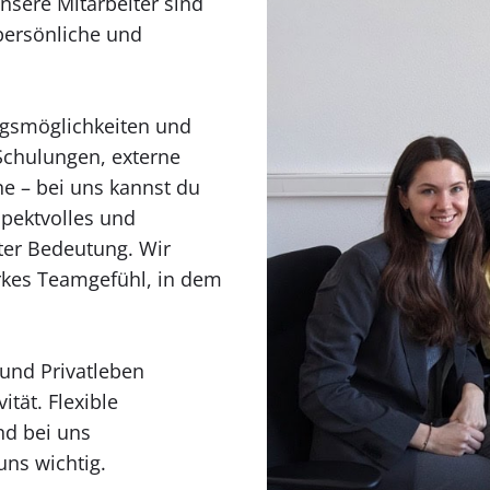
nsere Mitarbeiter sind
 persönliche und
ngsmöglichkeiten und
Schulungen, externe
ne – bei uns kannst du
spektvolles und
ter Bedeutung. Wir
rkes Teamgefühl, in dem
 und Privatleben
tät. Flexible
nd bei uns
uns wichtig.