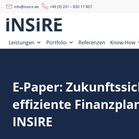
info@insire.de
+49 (0) 201 – 830 17 807
Leistungen
Portfolio
Referenzen
Know-How
E-Paper: Zukunftssic
effiziente Finanzpla
INSIRE