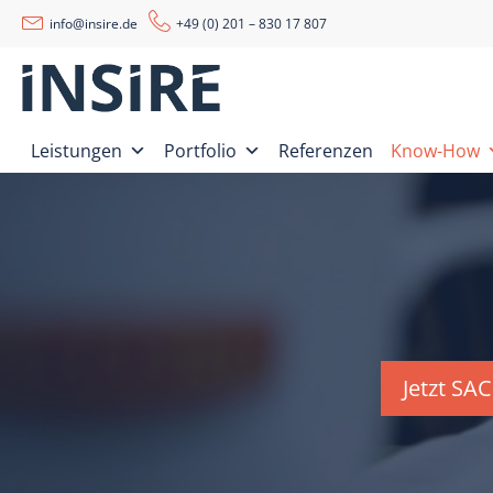
info@insire.de
+49 (0) 201 – 830 17 807
Leistungen
Portfolio
Referenzen
Know-How
Jetzt SA