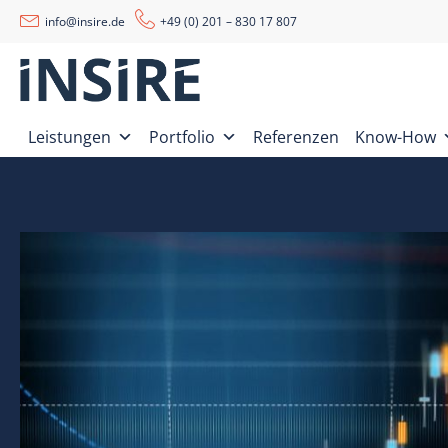
info@insire.de
+49 (0) 201 – 830 17 807
Leistungen
Portfolio
Referenzen
Know-How