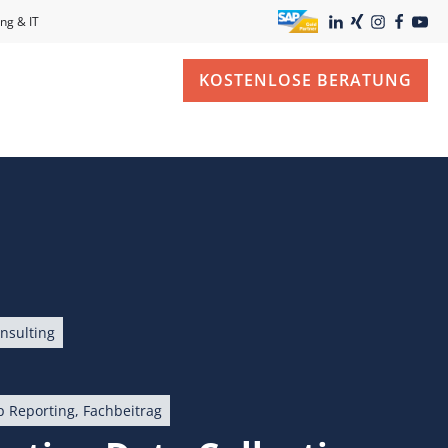
ng & IT
KOSTENLOSE BERATUNG
nsulting
p Reporting
,
Fachbeitrag