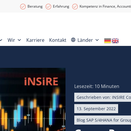
Beratung
Erfahrung
Kompetenz in Finance, Accounti
Wir
Karriere
Kontakt
Länder
Lesezeit: 10 Minuten
Geschrieben von:
INSIRE Co
13. September 2022
Blog SAP S/4HANA for Grou