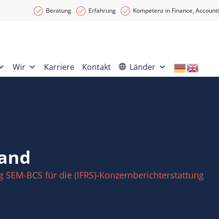
Beratung
Erfahrung
Kompetenz in Finance, Accounti
Wir
Karriere
Kontakt
Länder
land
 SEM-BCS für die (IFRS)-Konzernberichterstattung