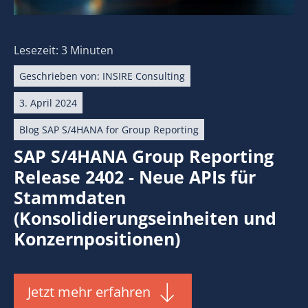
Lesezeit: 3 Minuten
Geschrieben von:
INSIRE Consulting
3. April 2024
Blog SAP S/4HANA for Group Reporting
SAP S/4HANA Group Reporting
Release 2402 - Neue APIs für
Stammdaten
(Konsolidierungseinheiten und
Konzernpositionen)
Jetzt mehr erfahren